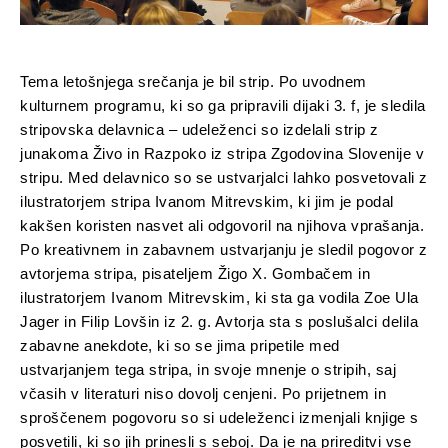
Tema letošnjega srečanja je bil strip. Po uvodnem
kulturnem programu, ki so ga pripravili dijaki 3. f, je sledila
stripovska delavnica – udeleženci so izdelali strip z
junakoma Živo in Razpoko iz stripa Zgodovina Slovenije v
stripu. Med delavnico so se ustvarjalci lahko posvetovali z
ilustratorjem stripa Ivanom Mitrevskim, ki jim je podal
kakšen koristen nasvet ali odgovoril na njihova vprašanja.
Po kreativnem in zabavnem ustvarjanju je sledil pogovor z
avtorjema stripa, pisateljem Žigo X. Gombačem in
ilustratorjem Ivanom Mitrevskim, ki sta ga vodila Zoe Ula
Jager in Filip Lovšin iz 2. g. Avtorja sta s poslušalci delila
zabavne anekdote, ki so se jima pripetile med
ustvarjanjem tega stripa, in svoje mnenje o stripih, saj
včasih v literaturi niso dovolj cenjeni. Po prijetnem in
sproščenem pogovoru so si udeleženci izmenjali knjige s
posvetili, ki so jih prinesli s seboj. Da je na prireditvi vse