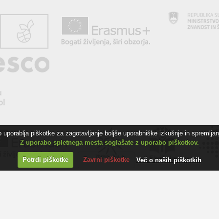
uporablja piškotke za zagotavljanje boljše uporabniške izkušnje in spremljanj
Z uporabo spletnega mesta soglašate z uporabo piškotkov.
Potrdi piškotke
Zavrni piškotke
Več o naših piškotkih
ZJAVA O DOSTOPNOSTI
INFORMACIJE O PIŠKOTKIH
AVTORJI