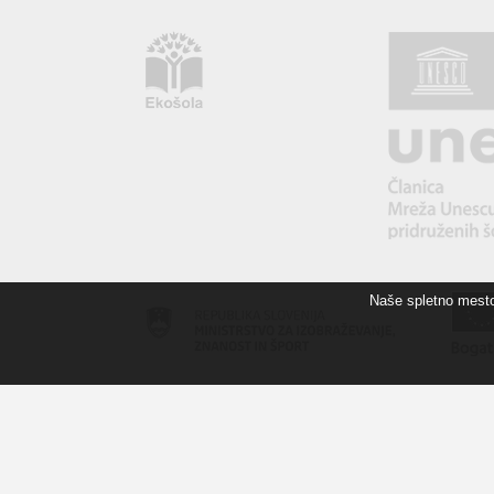
Naše spletno mesto 
POGOJI UPORABE
IZJAVA O ZASEBNOSTI
I