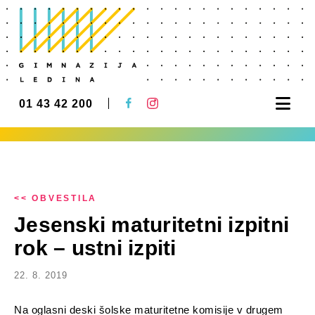
Nav
01 43 42 200
<< OBVESTILA
Jesenski maturitetni izpitni
rok – ustni izpiti
22. 8. 2019
Na oglasni deski šolske maturitetne komisije v drugem