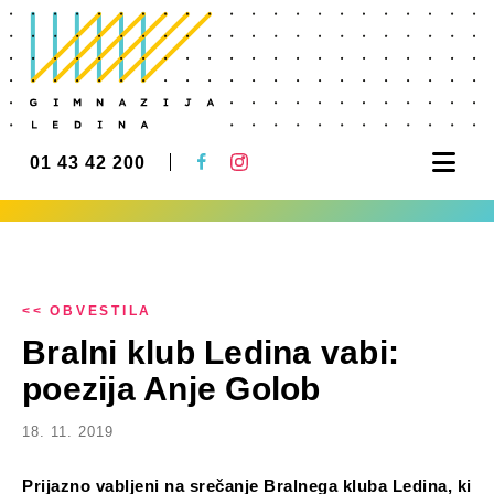
Nav
01 43 42 200
<< OBVESTILA
Bralni klub Ledina vabi:
poezija Anje Golob
18. 11. 2019
Prijazno vabljeni na srečanje Bralnega kluba Ledina, ki