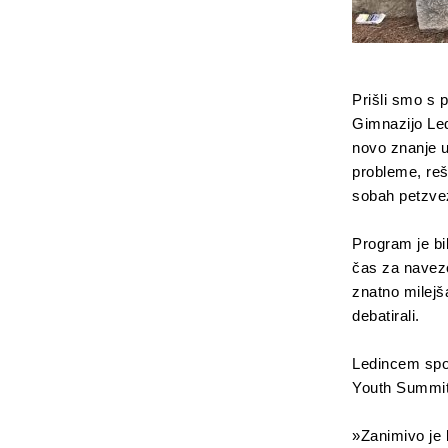
Prišli smo s
Gimnazijo Led
novo znanje up
probleme, rešl
sobah petzve
Program je bi
čas za navezo
znatno milejš
debatirali.
Ledincem sporo
Youth Summit,
»Zanimivo je b