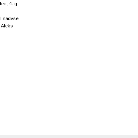
dec, 4. g
il nadvse
 Aleks
k