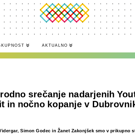
SKUPNOST
AKTUALNO
odno srečanje nadarjenih You
 in nočno kopanje v Dubrovni
a Vidergar, Simon Godec in Žanet Zakonjšek smo v prikupno s