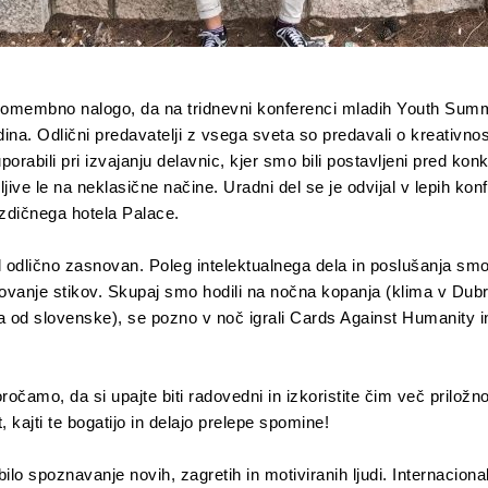
 pomembno nalogo, da na tridnevni konferenci mladih Youth Sum
ina. Odlični predavatelji z vsega sveta so predavali o kreativno
orabili pri izvajanju delavnic, kjer smo bili postavljeni pred kon
jive le na neklasične načine. Uradni del se je odvijal v lepih kon
zdičnega hotela Palace.
l odlično zasnovan. Poleg intelektualnega dela in poslušanja smo
vanje stikov. Skupaj smo hodili na nočna kopanja (klima v Dubr
a od slovenske), se pozno v noč igrali Cards Against Humanity i
čamo, da si upajte biti radovedni in izkoristite čim več priložnos
 kajti te bogatijo in delajo prelepe spomine!
ilo spoznavanje novih, zagretih in motiviranih ljudi. Internaciona