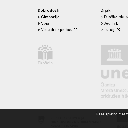
Dobrodošli
Dijaki
Gimnazija
Dijaška skup
Vpis
Jedilnik
Virtualni sprehod
Tutorji
Naše spletno mesto 