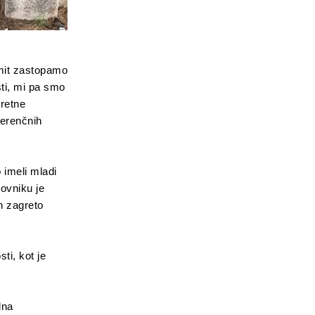
mit zastopamo
sti, mi pa smo
kretne
ferenčnih
 imeli mladi
ovniku je
n zagreto
ti, kot je
lna