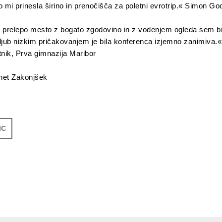
so mi prinesla širino in prenočišča za poletni evrotrip.« Simon Go
 prelepo mesto z bogato zgodovino in z vodenjem ogleda sem b
ljub nizkim pričakovanjem je bila konferenca izjemno zanimiva.«
tnik, Prva gimnazija Maribor
ravila: Žanet Zakonjše
IC