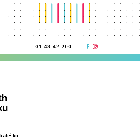
01 43 42 200
th
ku
trateško