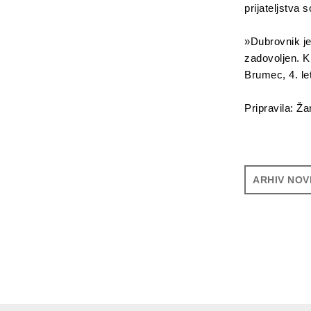
prijateljstva 
»Dubrovnik je
zadovoljen. K
Brumec, 4. le
Prip
ARHIV NOV