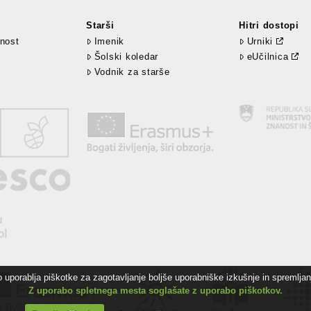
Starši
Hitri dostopi
nost
Imenik
Urniki
Šolski koledar
eUčilnica
Vodnik za starše
uporablja piškotke za zagotavljanje boljše uporabniške izkušnje in spremljanj
Z uporabo spletnega mesta soglašate z uporabo piškotkov.