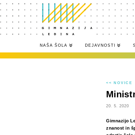
NAŠA ŠOLA
DEJAVNOSTI
<< NOVICE
Minist
20. 5. 2020
Gimnazijo Led
znanost in š