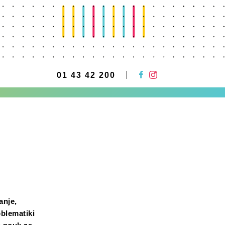
01 43 42 200
anje,
oblematiki