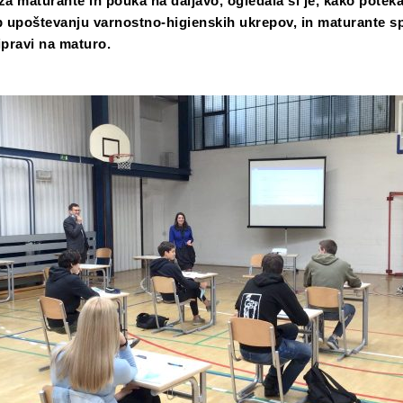
 za maturante in pouka na daljavo, ogledala si je, kako potek
 upoštevanju varnostno-higienskih ukrepov, in maturante s
ipravi na maturo.