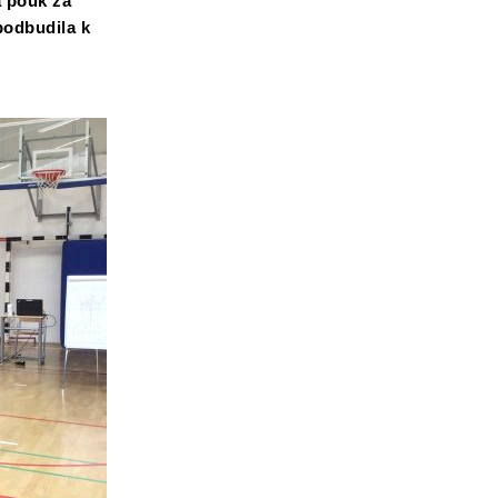
a pouk za
podbudila k