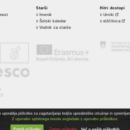
Starši
Hitri dostopi
nost
Imenik
Urniki
Šolski koledar
eUčilnica
Vodnik za starše
uporablja piškotke za zagotavljanje boljše uporabniške izkušnje in spremljanj
Z uporabo spletnega mesta soglašate z uporabo piškotkov.
Potrdi piškotke
Zavrni piškotke
Več o naših piškotkih