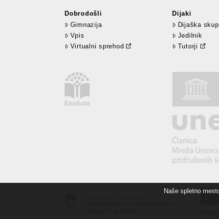
Dobrodošli
Dijaki
Gimnazija
Dijaška skup
Vpis
Jedilnik
Virtualni sprehod
Tutorji
Naše spletno mesto 