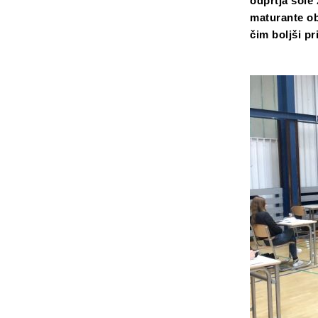
odprtja šole
maturante ob
čim boljši pr