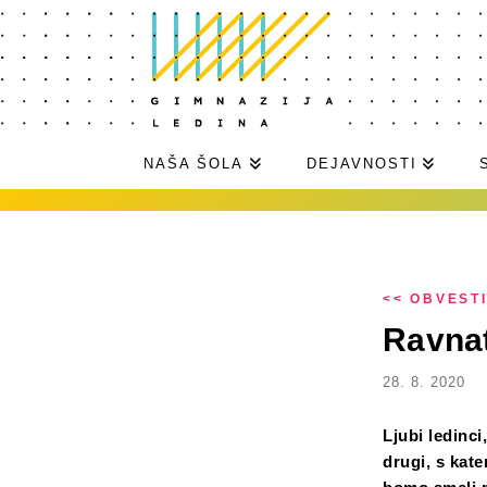
NAŠA ŠOLA
DEJAVNOSTI
<< OBVEST
Ravnat
28. 8. 2020
Ljubi ledinci
drugi, s kate