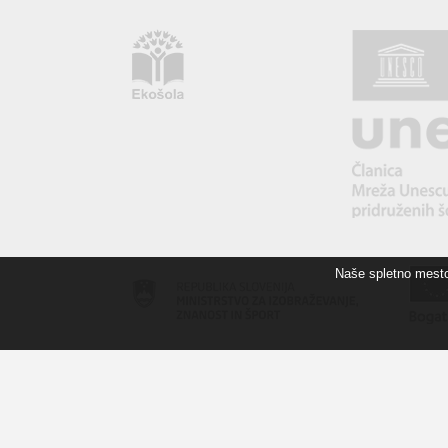
Naše spletno mesto 
POGOJI UPORABE
IZJAVA O ZASEBNOSTI
I