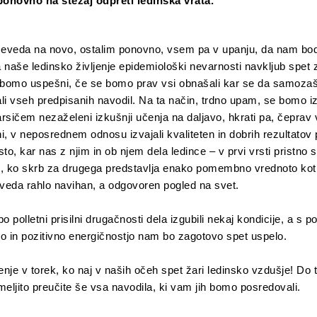
onovno na stežaj odpreti ledinska vrata.
eveda na novo, ostalim ponovno, vsem pa v upanju, da nam bo
 naše ledinsko življenje epidemiološki nevarnosti navkljub spet z
 bomo uspešni, če se bomo prav vsi obnašali kar se da samozaš
li vseh predpisanih navodil. Na ta način, trdno upam, se bomo iz
rsičem nezaželeni izkušnji učenja na daljavo, hkrati pa, čeprav
i, v neposrednem odnosu izvajali kvaliteten in dobrih rezultatov 
to, kar nas z njim in ob njem dela ledince – v prvi vrsti pristno 
, ko skrb za drugega predstavlja enako pomembno vrednoto kot
eveda rahlo navihan, a odgovoren pogled na svet.
polletni prisilni drugačnosti dela izgubili nekaj kondicije, a s p
tjo in pozitivno energičnostjo nam bo zagotovo spet uspelo.
enje v torek, ko naj v naših očeh spet žari ledinsko vzdušje! Do 
meljito preučite še vsa navodila, ki vam jih bomo posredovali.