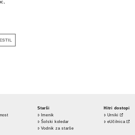
c,
ESTIL
Starši
Hitri dostopi
nost
Imenik
Urniki
Šolski koledar
eUčilnica
Vodnik za starše