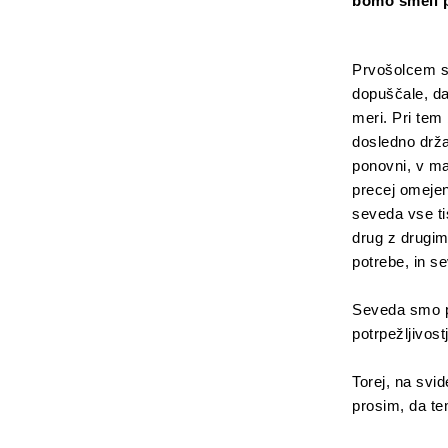
bomo smeli p
Prvošolcem s
dopuščale, da
meri. Pri tem
dosledno drža
ponovni, v ma
precej omejen
seveda vse tis
drug z drugim
potrebe, in s
Seveda smo po 
potrpežljivos
Torej, na svid
prosim, da te