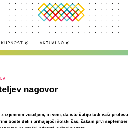
SKUPNOST
AKTUALNO
ILA
eljev nagovor
, z izjemnim veseljem, in vem, da isto čutijo tudi vaši profesor
rimi boste delili prihajajoči šolski čas, čakam prvi septembe