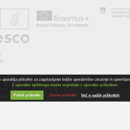
uporablja piškotke za zagotavljanje boljše uporabniške izkušnje in spremljanj
Z uporabo spletnega mesta soglašate z uporabo piškotkov.
Potrdi piškotke
Zavrni piškotke
Več o naših piškotkih
ZJAVA O DOSTOPNOSTI
INFORMACIJE O PIŠKOTKIH
AVTORJI