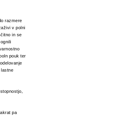
do razmere
aživi v polni
čitno in se
ognili
 varnostno
poln pouk ter
sodelovanje
 lastne
ostopnostjo,
takrat pa