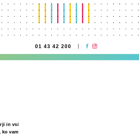
01 43 42 200
ji in vsi
r, ko vam