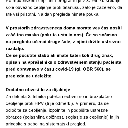
Po republiškem cepilnem programu je v 3. letniku srednje
šole obvezno cepljenje proti tetanusu, zato je zaželeno, da
ste vsi prisotni. Na dan pregleda nimate pouka.
V prostorih zdravstvenega doma morate ves čas nositi
zaščitno masko (pokrita usta in nos). Če so sočasno
na pregledu učenci druge šole, z njimi držite ustrezno
razdaljo.
Če se počutite slabo ali imate katerikoli drug znak,
opisan na vprašalniku o zdravstvenem stanju pacienta
pred obravnavo v času covid-19 (gl. OBR 560), se
pregleda ne udeležite.
Dodatno obvestilo za dijakinje
Za dekleta 3. letnika poteka neobvezno in brezplačno
cepljenje proti HPV (trije odmerki). V primeru, da se
odločite za cepljenje, izpolnite in podpišite ustrezne
obrazce (pojasnilna dolžnost, soglasje za cepljenje) in jih
prinesite s seboj na sistematski pregled.