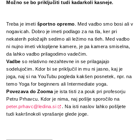
Možno se bo priključiti tudi kadarkoli kasneje.
Treba je imeti
športno opremo
. Med vadbo smo bosi ali v
nogavicah. Dobro je imeti podlago za na tla, ker pri
nekaterih položajih sedimo ali ležimo na tleh. Med vadbo
ni nujno imeti vklopljene kamere, je pa kamera smiselna,
da lahko vadbo prilagodimo vadečim.
Vadbe
so relativno nezahtevne in se prilagajajo
sodelujočim. Kdor bi se priključil in mu ni jasno, kaj je
joga, naj si na YouTubu pogleda kakšen posnetek, npr. na
temo Yoga for beginners ali Intermediate yoga.
Povezava do Zooma
je ista tisti za pouk pri profesorju
Petru Prhavcu. Kdor je nima, naj pošlje sporočilo na
peter.prhavc@ledina.si
. Na isti naslov lahko pošljete
tudi kakršnokoli vprašanje glede joge.