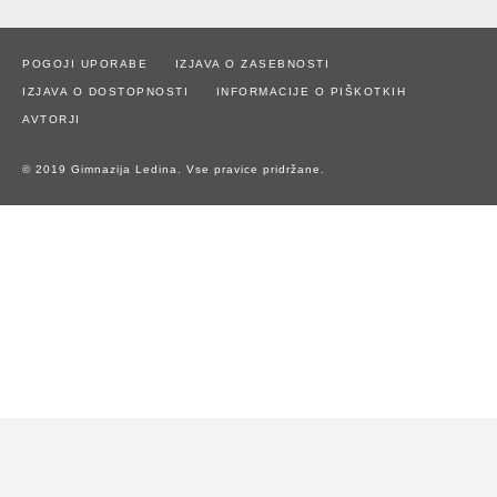
POGOJI UPORABE
IZJAVA O ZASEBNOSTI
IZJAVA O DOSTOPNOSTI
INFORMACIJE O PIŠKOTKIH
AVTORJI
© 2019 Gimnazija Ledina. Vse pravice pridržane.
Naše spletno mesto uporablja piškotke za zagotavljanje boljše
uporabniške izkušnje in spremljanje statistike obiska.
Z uporabo spletnega mesta soglašate z uporabo piškotkov.