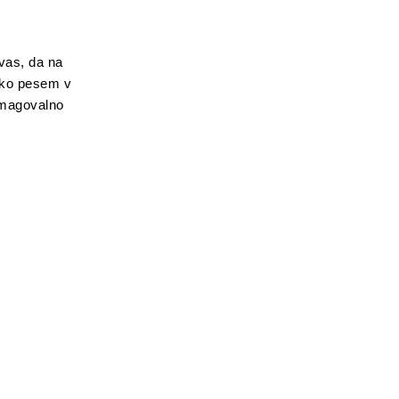
vas, da na
rsko pesem v
 zmagovalno