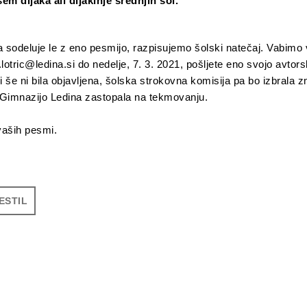
em dijaka ali dijakinje srednjih šol.
a sodeluje le z eno pesmijo, razpisujemo šolski natečaj. Vabimo 
.lotric@ledina.si do nedelje, 7. 3. 2021, pošljete eno svojo avto
ki še ni bila objavljena, šolska strokovna komisija pa bo izbrala
 Gimnazijo Ledina zastopala na tekmovanju.
vaših pesmi.
ESTIL