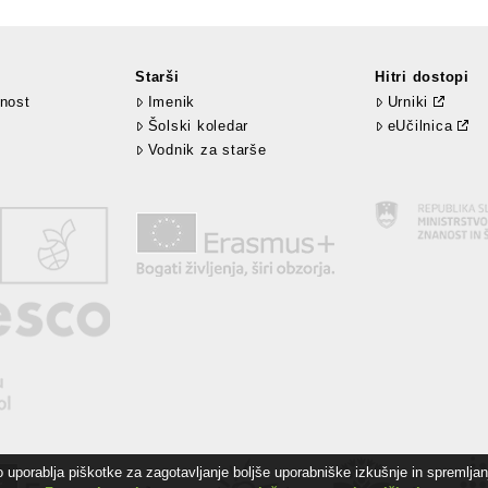
Starši
Hitri dostopi
nost
Imenik
Urniki
Šolski koledar
eUčilnica
Vodnik za starše
uporablja piškotke za zagotavljanje boljše uporabniške izkušnje in spremljanj