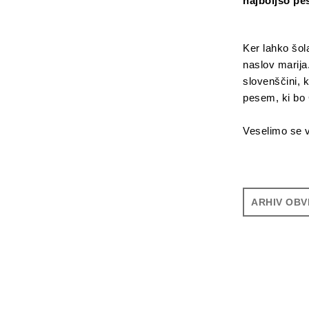
najboljšo pes
Ker lahko šol
naslov marija
slovenščini, 
pesem, ki bo
Veselimo se 
ARHIV OBV