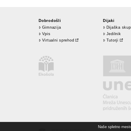
Dobrodošli
Dijaki
Gimnazija
Dijaška skup
Vpis
Jedilnik
Virtualni sprehod
Tutorji
Naše spletno mesto 