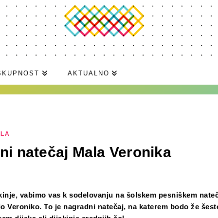
SKUPNOST
AKTUALNO
ILA
rni natečaj Mala Veronika
jakinje, vabimo vas k sodelovanju na šolskem pesniškem nateč
o Veroniko. To je nagradni natečaj, na katerem bodo že šesto