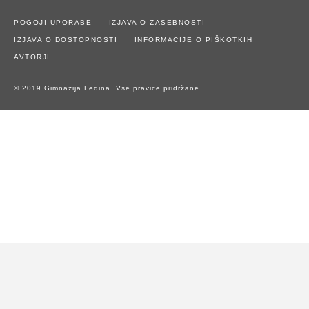
POGOJI UPORABE
IZJAVA O ZASEBNOSTI
IZJAVA O DOSTOPNOSTI
INFORMACIJE O PIŠKOTKIH
AVTORJI
© 2019 Gimnazija Ledina. Vse pravice pridržane.
Naše spletno mesto uporablja piškotke za zagotavljanje boljše
uporabniške izkušnje in spremljanje statistike obiska.
Z uporabo spletnega mesta soglašate z uporabo piškotkov.
Potrdi piškotke