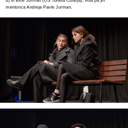
d) in Bine Jurman (OŠ Toneta Čufarja); vodi pa jih
mentorica Andreja Pavle Jurman.