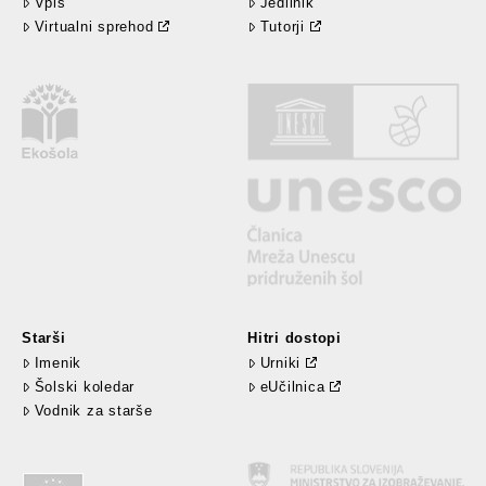
Vpis
Jedilnik
Virtualni sprehod
Tutorji
Starši
Hitri dostopi
Imenik
Urniki
Šolski koledar
eUčilnica
Vodnik za starše