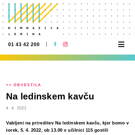
Nav
01 43 42 200
<< OBVESTILA
Na ledinskem kavču
4. 4. 2022
Vabljeni na prireditev Na ledinskem kavču, kjer bomo v
torek, 5. 4. 2022, ob 13.00 v učilnici 115 gostili