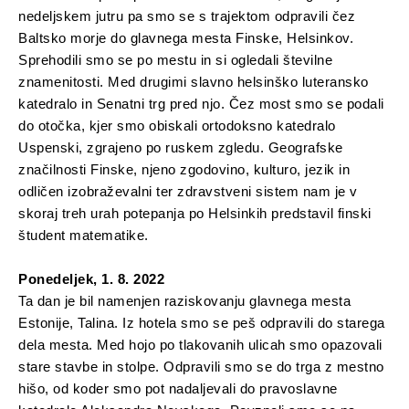
nedeljskem jutru pa smo se s trajektom odpravili čez
Baltsko morje do glavnega mesta Finske, Helsinkov.
Sprehodili smo se po mestu in si ogledali številne
znamenitosti. Med drugimi slavno helsinško luteransko
katedralo in Senatni trg pred njo. Čez most smo se podali
do otočka, kjer smo obiskali ortodoksno katedralo
Uspenski, zgrajeno po ruskem zgledu. Geografske
značilnosti Finske, njeno zgodovino, kulturo, jezik in
odličen izobraževalni ter zdravstveni sistem nam je v
skoraj treh urah potepanja po Helsinkih predstavil finski
študent matematike.
Ponedeljek, 1. 8. 2022
Ta dan je bil namenjen raziskovanju glavnega mesta
Estonije, Talina. Iz hotela smo se peš odpravili do starega
dela mesta. Med hojo po tlakovanih ulicah smo opazovali
stare stavbe in stolpe. Odpravili smo se do trga z mestno
hišo, od koder smo pot nadaljevali do pravoslavne