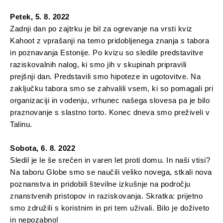
Petek, 5. 8. 2022
Zadnji dan po zajtrku je bil za ogrevanje na vrsti kviz
Kahoot z vprašanji na temo pridobljenega znanja s tabora
in poznavanja Estonije. Po kvizu so sledile predstavitve
raziskovalnih nalog, ki smo jih v skupinah pripravili
prejšnji dan. Predstavili smo hipoteze in ugotovitve. Na
zaključku tabora smo se zahvalili vsem, ki so pomagali pri
organizaciji in vodenju, vrhunec našega slovesa pa je bilo
praznovanje s slastno torto. Konec dneva smo preživeli v
Talinu.
Sobota, 6. 8. 2022
Sledil je le še srečen in varen let proti domu. In naši vtisi?
Na taboru Globe smo se naučili veliko novega, stkali nova
poznanstva in pridobili številne izkušnje na področju
znanstvenih pristopov in raziskovanja. Skratka: prijetno
smo združili s koristnim in pri tem uživali. Bilo je doživeto
in nepozabno!