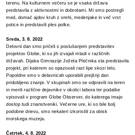
terenu. Na kulturnem večeru se je vsaka država
predstavila z aktivnostmi in dobrotami. Mi smo postregli
med, domač ajdov kruh z orehi, medenjake in več vrst
potice in predstavili ples polke.
Sreda, 3. 8. 2022
Delovni dan smo pričeli s poslušanjem predstavitev
projektov Globe, ki so jih izvajali mladi v različnih
državah. Dijaka Gimnazije Jožeta Plečnika sta predstavila
projekt, pri katerem so opazovali rast lipe skozi leto.
Popoldne smo v delavnicah uporabili prejšnji dan
pridobljeno znanje. V skupinah smo se odpravili na teren
in merili različne dejavnike v okolici tabora ter podatke
vpisovali v program Globe Observer, do katerega imajo
dostop tudi znanstveniki. Večerne ure, ki so bile bolj
podobne dnevu, smo nekateri izkoristili za obisk
morskega muzeja.
Četrtek, 4. 8. 2022