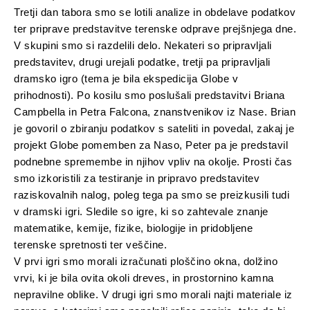
Tretji dan tabora smo se lotili analize in obdelave podatkov
ter priprave predstavitve terenske odprave prejšnjega dne.
V skupini smo si razdelili delo. Nekateri so pripravljali
predstavitev, drugi urejali podatke, tretji pa pripravljali
dramsko igro (tema je bila ekspedicija Globe v
prihodnosti). Po kosilu smo poslušali predstavitvi Briana
Campbella in Petra Falcona, znanstvenikov iz Nase. Brian
je govoril o zbiranju podatkov s sateliti in povedal, zakaj je
projekt Globe pomemben za Naso, Peter pa je predstavil
podnebne spremembe in njihov vpliv na okolje. Prosti čas
smo izkoristili za testiranje in pripravo predstavitev
raziskovalnih nalog, poleg tega pa smo se preizkusili tudi
v dramski igri. Sledile so igre, ki so zahtevale znanje
matematike, kemije, fizike, biologije in pridobljene
terenske spretnosti ter veščine.
V prvi igri smo morali izračunati ploščino okna, dolžino
vrvi, ki je bila ovita okoli dreves, in prostornino kamna
nepravilne oblike. V drugi igri smo morali najti materiale iz