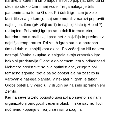
narave, s katerimi smo napolnili rolico papirja, tako da bi
skoznjo steklo čim manj vode. Tretja naloga je bila
pantomima na temo Globe. Pri četrti igri nam je zelo
koristilo znanje kemije, saj smo morali v naravi pripraviti
najbolj bazično (pH višji od 7) in najbolj kislo (pH pod 7)
raztopino. Pri zadnji igri pa smo dobili termometer, s
katerim smo morali najti predmet z najvišjo in predmet z
najnižjo temperaturo. Pri vseh igrah sta bila potrebna
timski duh in iznajdljivost ekipe. Po večerji so bili na vrsti
nastopi. Vsaka skupina je zaigrala svojo dramsko igro,
kako si predstavlja Globe v določenem letu v prihodnosti.
Nekatere predstave so bile optimistične, druge z bolj
temačno zgodbo, tretje pa so opozarjale na zaščito in
varovanje našega planeta. V nekaterih igrah je tabor
Globe potekal v vesolju, v drugih pa na zelo spremenjeni
Zemlji.
Ker na severu zelo pogosto uporabljajo savno, so nam
organizatorji omogočili večerni obisk finske savne. Tudi
nočnemu kopanju v morju se nismo izognili.