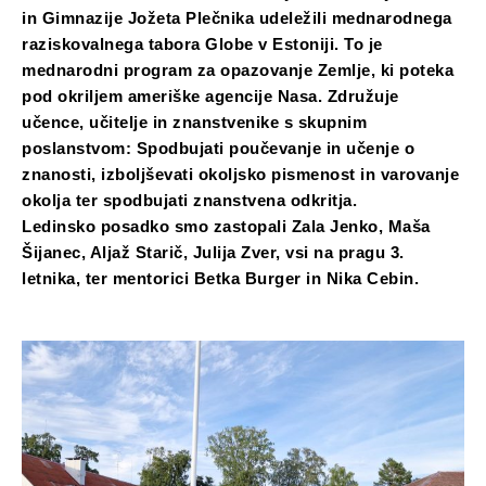
in Gimnazije Jožeta Plečnika udeležili mednarodnega
raziskovalnega tabora Globe v Estoniji. To je
mednarodni program za opazovanje Zemlje, ki poteka
pod okriljem ameriške agencije Nasa. Združuje
učence, učitelje in znanstvenike s skupnim
poslanstvom: Spodbujati poučevanje in učenje o
znanosti, izboljševati okoljsko pismenost in varovanje
okolja ter spodbujati znanstvena odkritja.
Ledinsko posadko smo zastopali Zala Jenko, Maša
Šijanec, Aljaž Starič, Julija Zver, vsi na pragu 3.
letnika, ter mentorici Betka Burger in Nika Cebin.