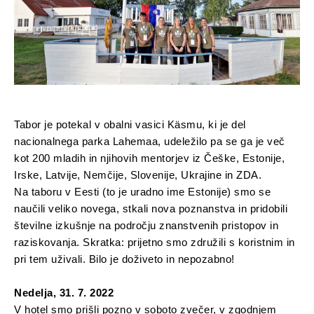
Tabor je potekal v obalni vasici Käsmu, ki je del
nacionalnega parka Lahemaa, udeležilo pa se ga je več
kot 200 mladih in njihovih mentorjev iz Češke, Estonije,
Irske, Latvije, Nemčije, Slovenije, Ukrajine in ZDA.
Na taboru v Eesti (to je uradno ime Estonije) smo se
naučili veliko novega, stkali nova poznanstva in pridobili
številne izkušnje na področju znanstvenih pristopov in
raziskovanja. Skratka: prijetno smo združili s koristnim in
pri tem uživali. Bilo je doživeto in nepozabno!
Nedelja, 31. 7. 2022
V hotel smo prišli pozno v soboto zvečer, v zgodnjem