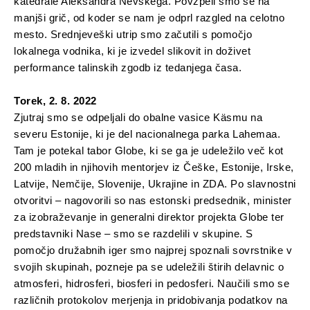
katedrale Aleksandra Nevskega. Povzpeli smo se na
manjši grič, od koder se nam je odprl razgled na celotno
mesto. Srednjeveški utrip smo začutili s pomočjo
lokalnega vodnika, ki je izvedel slikovit in doživet
performance talinskih zgodb iz tedanjega časa.
Torek, 2. 8. 2022
Zjutraj smo se odpeljali do obalne vasice Käsmu na
severu Estonije, ki je del nacionalnega parka Lahemaa.
Tam je potekal tabor Globe, ki se ga je udeležilo več kot
200 mladih in njihovih mentorjev iz Češke, Estonije, Irske,
Latvije, Nemčije, Slovenije, Ukrajine in ZDA. Po slavnostni
otvoritvi – nagovorili so nas estonski predsednik, minister
za izobraževanje in generalni direktor projekta Globe ter
predstavniki Nase – smo se razdelili v skupine. S
pomočjo družabnih iger smo najprej spoznali sovrstnike v
svojih skupinah, pozneje pa se udeležili štirih delavnic o
atmosferi, hidrosferi, biosferi in pedosferi. Naučili smo se
različnih protokolov merjenja in pridobivanja podatkov na