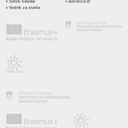
Šolski koledar
eUčilnica
Vodnik za starše