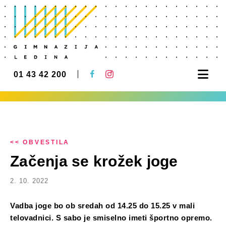
Nav
01 43 42 200
<< OBVESTILA
Začenja se krožek joge
2. 10. 2022
Vadba joge bo ob sredah od 14.25 do 15.25 v mali
telovadnici. S sabo je smiselno imeti športno opremo.