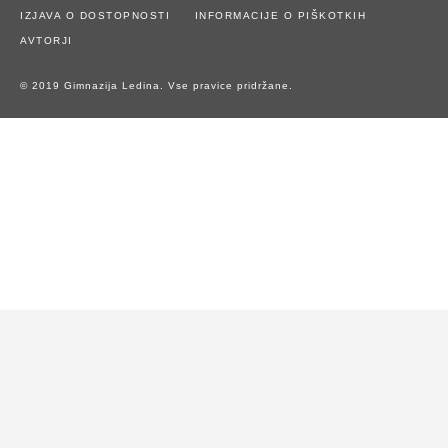
IZJAVA O DOSTOPNOSTI
INFORMACIJE O PIŠKOTKIH
AVTORJI
© 2019 Gimnazija Ledina. Vse pravice pridržane.
Naše spletno mesto uporablja piškotke za zagotavljanje boljše
uporabniške izkušnje in spremljanje statistike obiska.
Z uporabo spletnega mesta soglašate z uporabo piškotkov.
Potrdi piškotke
Zavrni piškotke