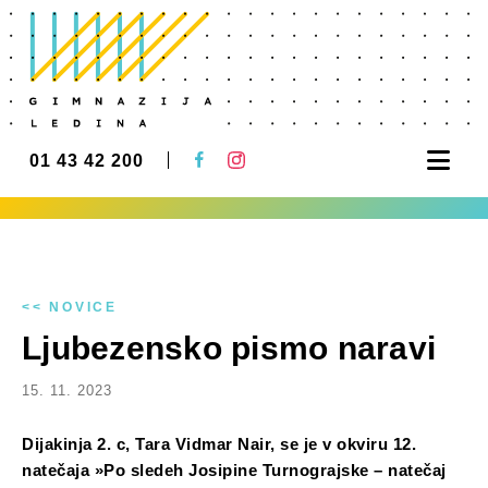
Nav
01 43 42 200
<< NOVICE
Ljubezensko pismo naravi
15. 11. 2023
Dijakinja 2. c, Tara Vidmar Nair, se je v okviru 12.
natečaja »Po sledeh Josipine Turnograjske – natečaj