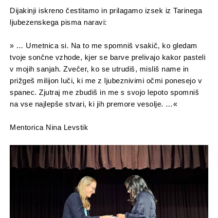
Dijakinji iskreno čestitamo in prilagamo izsek iz Tarinega
ljubezenskega pisma naravi:
» … Umetnica si. Na to me spomniš vsakič, ko gledam
tvoje sončne vzhode, kjer se barve prelivajo kakor pasteli
v mojih sanjah. Zvečer, ko se utrudiš, misliš name in
prižgeš milijon luči, ki me z ljubeznivimi očmi ponesejo v
spanec. Zjutraj me zbudiš in me s svojo lepoto spomniš
na vse najlepše stvari, ki jih premore vesolje. …«
Mentorica Nina Levstik