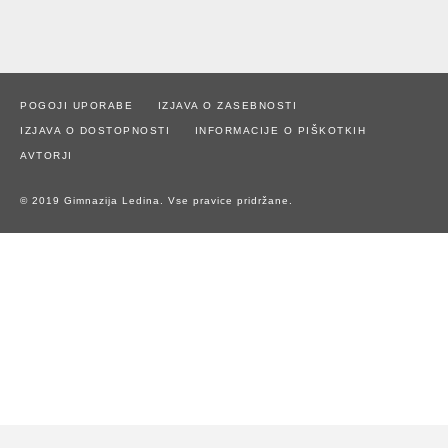
POGOJI UPORABE
IZJAVA O ZASEBNOSTI
IZJAVA O DOSTOPNOSTI
INFORMACIJE O PIŠKOTKIH
AVTORJI
© 2019 Gimnazija Ledina. Vse pravice pridržane.
Naše spletno mesto uporablja piškotke za zagotavljanje boljše