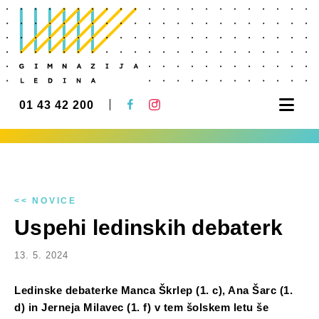
Nav
01 43 42 200
<< NOVICE
Uspehi ledinskih debaterk
13. 5. 2024
Ledinske debaterke Manca Škrlep (1. c), Ana Šarc (1.
d) in Jerneja Milavec (1. f) v tem šolskem letu še