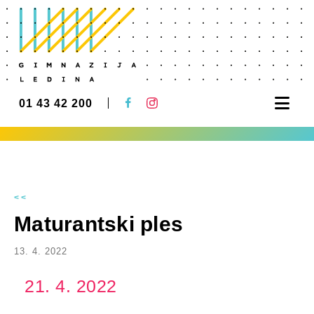
Nav
01 43 42 200
<<
Maturantski ples
13. 4. 2022
21. 4. 2022