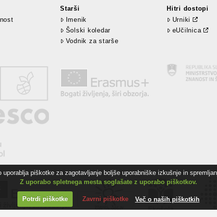
Starši
Hitri dostopi
nost
Imenik
Urniki
Šolski koledar
eUčilnica
Vodnik za starše
uporablja piškotke za zagotavljanje boljše uporabniške izkušnje in spremljanj
Z uporabo spletnega mesta soglašate z uporabo piškotkov.
Potrdi piškotke
Zavrni piškotke
Več o naših piškotkih