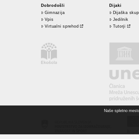
Dobrodošli
Dijaki
Gimnazija
Dijaška skup
Vpis
Jedilnik
Virtualni sprehod
Tutorji
Naše spletno mesto 