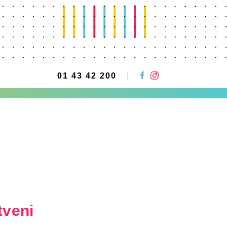
01 43 42 200
tveni