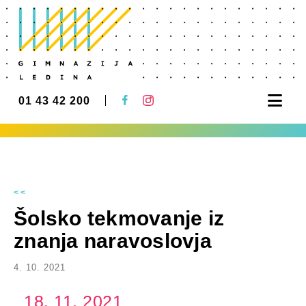
Nav
01 43 42 200
<<
Šolsko tekmovanje iz
znanja naravoslovja
4. 10. 2021
18. 11. 2021