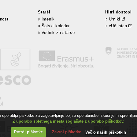
Starši
Hitri dostopi
nost
Imenik
Urniki
Šolski koledar
eUčilnica
Vodnik za starše
uporablja piškotke za zagotavljanje boljše uporabniške izkušnje in spremljanj
Z uporabo spletnega mesta soglašate z uporabo piškotkov.
Potrdi piškotke
Zavrni piškotke
Več o naših piškotkih