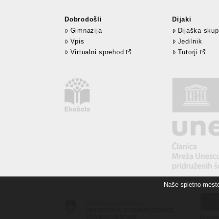
Dobrodošli
Dijaki
Gimnazija
Dijaška skup
Vpis
Jedilnik
Virtualni sprehod
Tutorji
Naše spletno mesto 