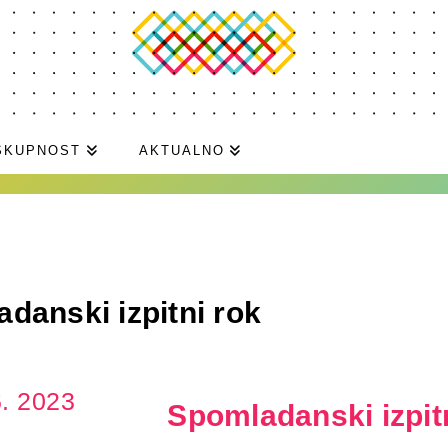
SKUPNOST
AKTUALNO
danski izpitni rok
6. 2023
Spomladanski izpit